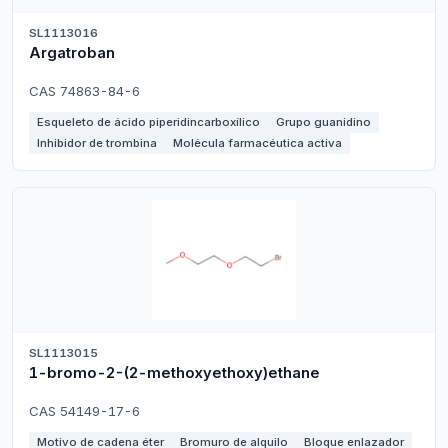
SL1113016
Argatroban
CAS 74863-84-6
Esqueleto de ácido piperidincarboxílico
Grupo guanidino
Inhibidor de trombina
Molécula farmacéutica activa
SL1113015
1-bromo-2-(2-methoxyethoxy)ethane
CAS 54149-17-6
Motivo de cadena éter
Bromuro de alquilo
Bloque enlazador