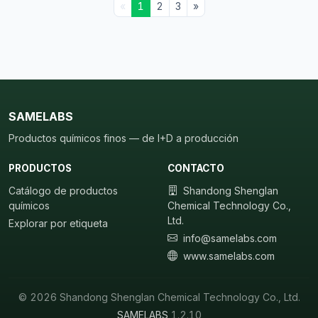
«
1
2
3
»
SAMELABS
Productos químicos finos — de I+D a producción
PRODUCTOS
CONTACTO
Catálogo de productos
Shandong Shenglan
químicos
Chemical Technology Co.,
Ltd.
Explorar por etiqueta
info@samelabs.com
www.samelabs.com
© 2026 Shandong Shenglan Chemical Technology Co., Ltd.
SAMELABS
1.2.10