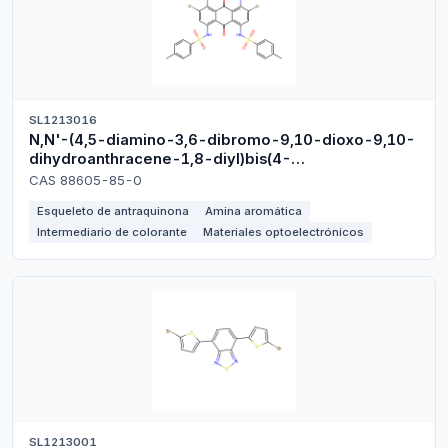
SL1213016
N,N'-(4,5-diamino-3,6-dibromo-9,10-dioxo-9,10-
dihydroanthracene-1,8-diyl)bis(4-
methylbenzenesulfonamide)
CAS 88605-85-0
Esqueleto de antraquinona
Amina aromática
Intermediario de colorante
Materiales optoelectrónicos
SL1213001