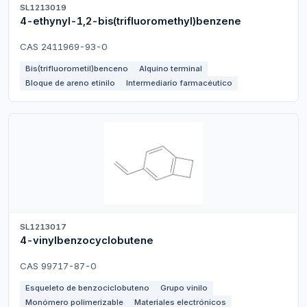
SL1213019
4-ethynyl-1,2-bis(trifluoromethyl)benzene
CAS 2411969-93-0
Bis(trifluorometil)benceno
Alquino terminal
Bloque de areno etinilo
Intermediario farmacéutico
SL1213017
4-vinylbenzocyclobutene
CAS 99717-87-0
Esqueleto de benzociclobuteno
Grupo vinilo
Monómero polimerizable
Materiales electrónicos