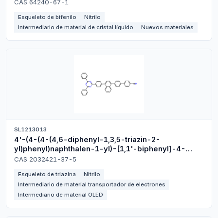
CAS 64240-67-1
Esqueleto de bifenilo
Nitrilo
Intermediario de material de cristal líquido
Nuevos materiales
SL1213013
4'-(4-(4-(4,6-diphenyl-1,3,5-triazin-2-
yl)phenyl)naphthalen-1-yl)-[1,1'-biphenyl]-4-
carbonitrile
CAS 2032421-37-5
Esqueleto de triazina
Nitrilo
Intermediario de material transportador de electrones
Intermediario de material OLED