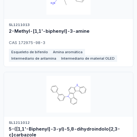
SL1211013
2-Methyl-[1,1'-biphenyl]-3-amine
CAS 172975-98-3
Esqueleto de bifenilo
Amina aromática
Intermediario de arilamina
Intermediario de material OLED
SL1211012
5-([1,1'-Biphenyl]-3-yl)-5,8-dihydroindolo[2,3-
c]carbazole