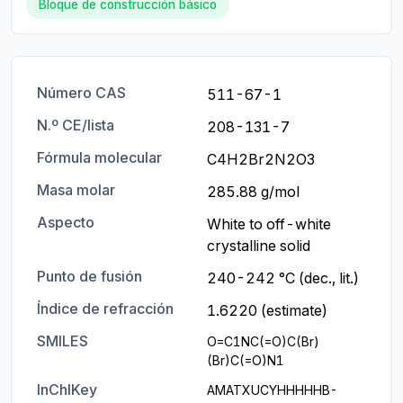
Bloque de construcción básico
Número CAS
511-67-1
N.º CE/lista
208-131-7
Fórmula molecular
C4H2Br2N2O3
Masa molar
285.88 g/mol
Aspecto
White to off-white 
crystalline solid
Punto de fusión
240-242 °C (dec., lit.)
Índice de refracción
1.6220 (estimate)
SMILES
O=C1NC(=O)C(Br)
(Br)C(=O)N1
InChIKey
AMATXUCYHHHHHB-