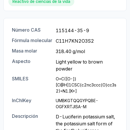
Reactivo de ciencias de la vida
Número CAS
115144-35-9
Fórmula molecular
C11H7KN2O3S2
Masa molar
318.40 g/mol
Aspecto
Light yellow to brown 
powder
SMILES
O=C([O-])
[C@H]1CSC(c2nc3ccc(O)cc3s
2)=N1.[K+]
InChIKey
UMBKGTQQGYPQBE-
OGFXRTJISA-M
Descripción
D-Luciferin potassium salt, 
the potassium salt form of 