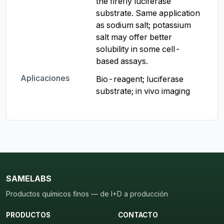
the firefly luciferase 
substrate. Same application 
as sodium salt; potassium 
salt may offer better 
solubility in some cell-
based assays.
Aplicaciones
Bio-reagent; luciferase 
substrate; in vivo imaging
SAMELABS
Productos químicos finos — de I+D a producción
PRODUCTOS
CONTACTO