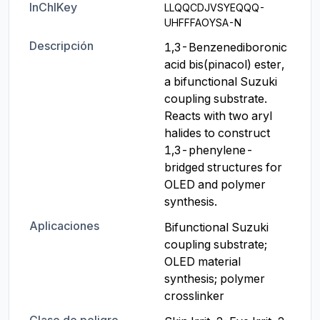
InChIKey
LLQQCDJVSYEQQQ-
UHFFFAOYSA-N
Descripción
1,3-Benzenediboronic 
acid bis(pinacol) ester, 
a bifunctional Suzuki 
coupling substrate. 
Reacts with two aryl 
halides to construct 
1,3-phenylene-
bridged structures for 
OLED and polymer 
synthesis.
Aplicaciones
Bifunctional Suzuki 
coupling substrate; 
OLED material 
synthesis; polymer 
crosslinker
Clase de peligro