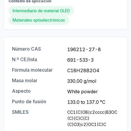
Contexto de aplicación
Intermediario de material OLED
Materiales optoelectrónicos
Número CAS
196212-27-8
N.º CE/lista
691-533-3
Fórmula molecular
C18H28B2O4
Masa molar
330.00 g/mol
Aspecto
White powder
Punto de fusión
133.0 to 137.0 °C
SMILES
CC1(C)OB(c2cccc(B3OC
(C)(C)C(C)
(C)O3)c2)OC1(C)C