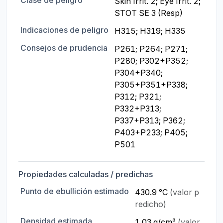
Skin Irrit. 2; Eye Irrit. 2; 
STOT SE 3 (Resp)
Indicaciones de peligro
H315; H319; H335
Consejos de prudencia
P261; P264; P271; 
P280; P302+P352; 
P304+P340; 
P305+P351+P338; 
P312; P321; 
P332+P313; 
P337+P313; P362; 
P403+P233; P405; 
P501
Propiedades calculadas / predichas
Punto de ebullición estimado
430.9 °C
(valor p
redicho)
Densidad estimada
1.03 g/cm³
(valor