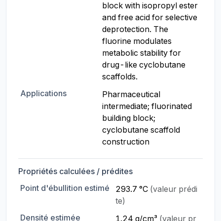
block with isopropyl ester 
and free acid for selective 
deprotection. The 
fluorine modulates 
metabolic stability for 
drug-like cyclobutane 
scaffolds.
Applications
Pharmaceutical 
intermediate; fluorinated 
building block; 
cyclobutane scaffold 
construction
Propriétés calculées / prédites
Point d'ébullition estimé
293.7 °C
(valeur prédi
te)
Densité estimée
1.24 g/cm³
(valeur pr