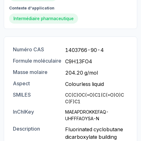
Contexte d'application
Intermédiaire pharmaceutique
Numéro CAS
1403766-90-4
Formule moléculaire
C9H13FO4
Masse molaire
204.20 g/mol
Aspect
Colourless liquid
SMILES
CC(C)OC(=O)C1(C(=O)O)C
C(F)C1
InChIKey
MAEAPDROKKEFAQ-
UHFFFAOYSA-N
Description
Fluorinated cyclobutane 
dicarboxylate building 