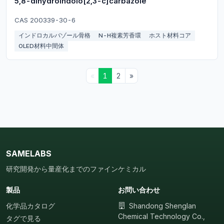
5,8-dihydroindolo[2,3-c]carbazole
CAS 200339-30-6
インドロカルバゾール骨格
N-H複素芳香環
ホスト材料コア
OLED材料中間体
«
1
2
»
SAMELABS
研究開発から量産化までのファインケミカル
製品
お問い合わせ
化学品カタログ
Shandong Shenglan
Chemical Technology Co.,
タグで見る