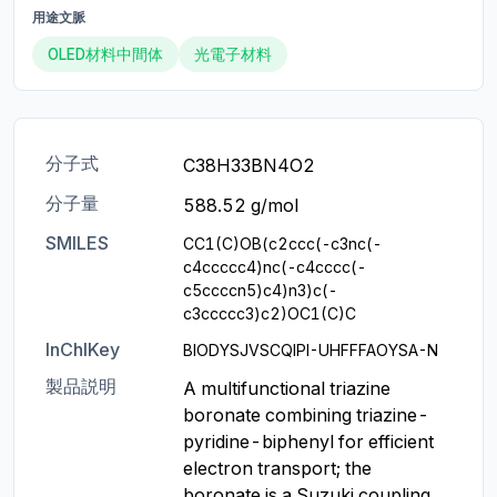
用途文脈
OLED材料中間体
光電子材料
分子式
C38H33BN4O2
分子量
588.52 g/mol
SMILES
CC1(C)OB(c2ccc(-c3nc(-
c4ccccc4)nc(-c4cccc(-
c5ccccn5)c4)n3)c(-
c3ccccc3)c2)OC1(C)C
InChIKey
BIODYSJVSCQIPI-UHFFFAOYSA-N
製品説明
A multifunctional triazine 
boronate combining triazine-
pyridine-biphenyl for efficient 
electron transport; the 
boronate is a Suzuki coupling 