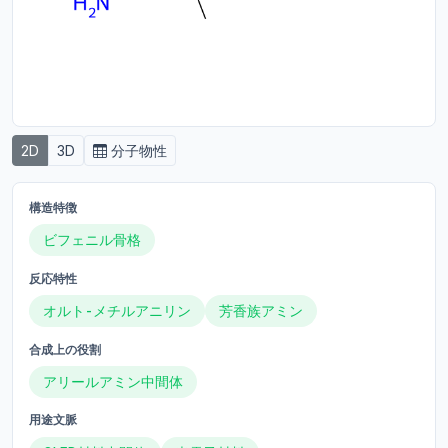
2D
3D
分子物性
構造特徴
ビフェニル骨格
反応特性
オルト-メチルアニリン
芳香族アミン
合成上の役割
アリールアミン中間体
用途文脈