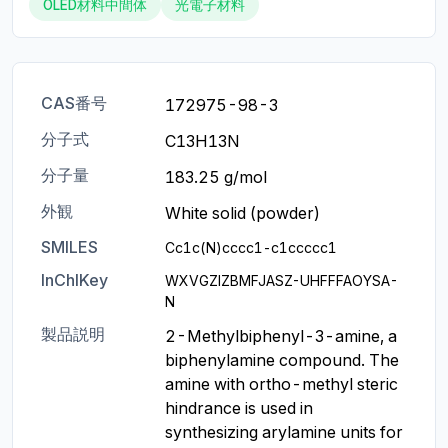
OLED材料中間体
光電子材料
CAS番号
172975-98-3
分子式
C13H13N
分子量
183.25 g/mol
外観
White solid (powder)
SMILES
Cc1c(N)cccc1-c1ccccc1
InChIKey
WXVGZIZBMFJASZ-UHFFFAOYSA-
N
製品説明
2-Methylbiphenyl-3-amine, a 
biphenylamine compound. The 
amine with ortho-methyl steric 
hindrance is used in 
synthesizing arylamine units for 