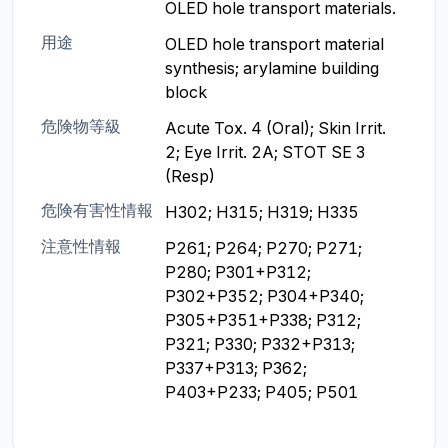
OLED hole transport materials.
用途
OLED hole transport material 
synthesis; arylamine building 
block
危険物等級
Acute Tox. 4 (Oral); Skin Irrit. 
2; Eye Irrit. 2A; STOT SE 3 
(Resp)
危険有害性情報
H302; H315; H319; H335
注意性情報
P261; P264; P270; P271; 
P280; P301+P312; 
P302+P352; P304+P340; 
P305+P351+P338; P312; 
P321; P330; P332+P313; 
P337+P313; P362; 
P403+P233; P405; P501