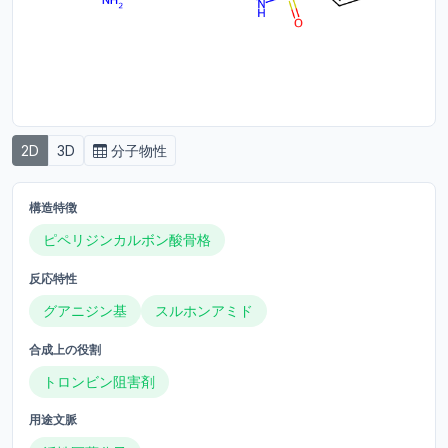
2D
3D
分子物性
構造特徴
ピペリジンカルボン酸骨格
反応特性
グアニジン基
スルホンアミド
合成上の役割
トロンビン阻害剤
用途文脈