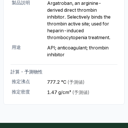
製品説明
Argatroban, an arginine-
derived direct thrombin 
inhibitor. Selectively binds the 
thrombin active site; used for 
heparin-induced 
thrombocytopenia treatment.
用途
API; anticoagulant; thrombin 
inhibitor
計算・予測物性
推定沸点
777.2 °C
(予測値)
推定密度
1.47 g/cm³
(予測値)