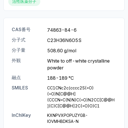
活性医薬分子
CAS番号
74863-84-6
分子式
C23H36N6O5S
分子量
508.60 g/mol
外観
White to off-white crystalline 
powder
融点
188-189 °C
SMILES
CC1CNc2c(cccc2S(=O)
(=O)N[C@@H]
(CCCN=C(N)N)C(=O)N2CC[C@@H
](C)C[C@@H]2C(=O)O)C1
InChIKey
KXNPVXPOPUZYGB-
IOVMHBDKSA-N