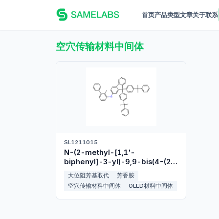
首页
产品
类型
文章
关于
联系
空穴传输材料中间体
SL1211015
N-(2-methyl-[1,1'-
biphenyl]-3-yl)-9,9-bis(4-(2-
phenylpropan-2-
大位阻芳基取代
芳香胺
yl)phenyl)-9H-fluoren-2-
空穴传输材料中间体
OLED材料中间体
amine