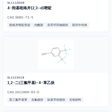
SL1113008
4-羟基吡咯并[2,3-d]嘧啶
CAS 3680-71-5
吡咯并嘧啶骨架
内酰胺
杂芳环药物砌块
医药中间体
SL1213019
1,2-二(三氟甲基)-4-苯乙炔
CAS 2411969-93-0
双三氟甲基苯
含氟砌块
炔基芳烃砌块
光电材料