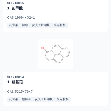
SL1213015
1-芘甲酸
CAS 19694-02-1
芘骨架
羧酸
荧光芳烃砌块
光电材料
SL1213014
1-羟基芘
CAS 5315-79-7
芘骨架
酚羟基
荧光芳烃砌块
光电材料