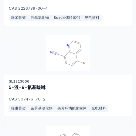
CAS 2226739-30-4
联苯骨架
芳基氯化物
Suzuki偶联试剂
光电材料
SL1213006
5-溴-8-氰基喹啉
CAS 507476-70-2
喹啉骨架
杂芳基溴化物
杂芳环功能化前体
光电材料