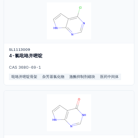
SL1113009
4-氯吡咯并嘧啶
CAS 3680-69-1
吡咯并嘧啶骨架
杂芳基氯化物
激酶抑制剂砌块
医药中间体