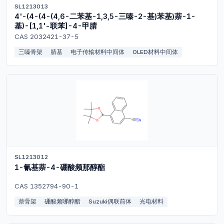
SL1213013
4'-(4-(4-(4,6-二苯基-1,3,5-三嗪-2-基)苯基)萘-1-
基)-[1,1'-联苯]-4-甲腈
CAS 2032421-37-5
三嗪骨架
腈基
电子传输材料中间体
OLED材料中间体
SL1213012
1-氰基萘-4-硼酸频那醇酯
CAS 1352794-90-1
萘骨架
硼酸频哪醇酯
Suzuki偶联前体
光电材料