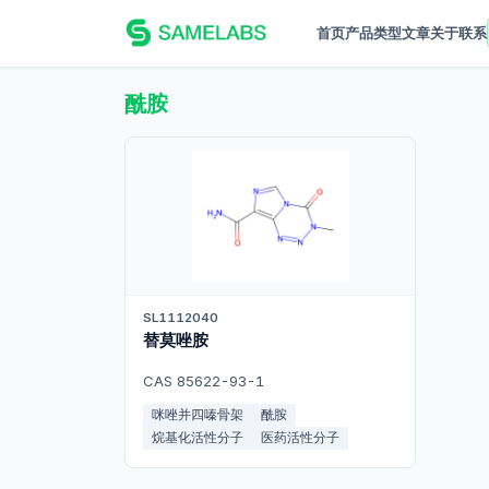
首页
产品
类型
文章
关于
联系
酰胺
SL1112040
替莫唑胺
CAS 85622-93-1
咪唑并四嗪骨架
酰胺
烷基化活性分子
医药活性分子