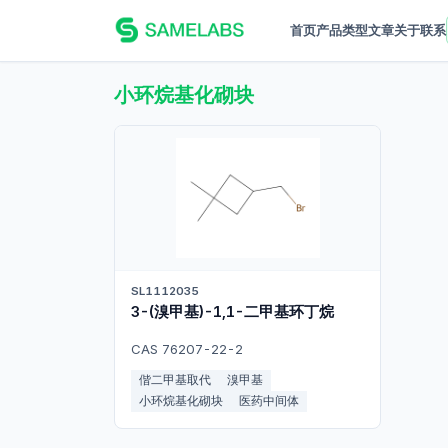
首页
产品
类型
文章
关于
联系
小环烷基化砌块
SL1112035
3-(溴甲基)-1,1-二甲基环丁烷
CAS 76207-22-2
偕二甲基取代
溴甲基
小环烷基化砌块
医药中间体