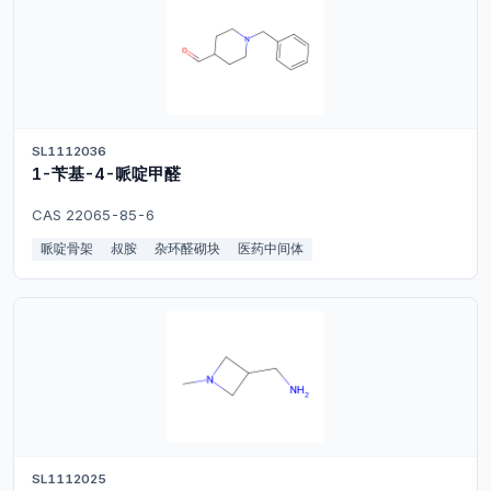
SL1112036
1-苄基-4-哌啶甲醛
CAS 22065-85-6
哌啶骨架
叔胺
杂环醛砌块
医药中间体
SL1112025