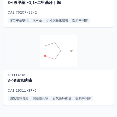
3-(溴甲基)-1,1-二甲基环丁烷
CAS 76207-22-2
偕二甲基取代
溴甲基
小环烷基化砌块
医药中间体
SL1112020
3-溴四氢呋喃
CAS 19311-37-6
四氢呋喃骨架
烷基溴化物
卤代杂环砌块
医药中间体