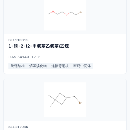
SL1113015
1-溴-2-(2-甲氧基乙氧基)乙烷
CAS 54149-17-6
醚链结构
烷基溴化物
连接臂砌块
医药中间体
SL1112035