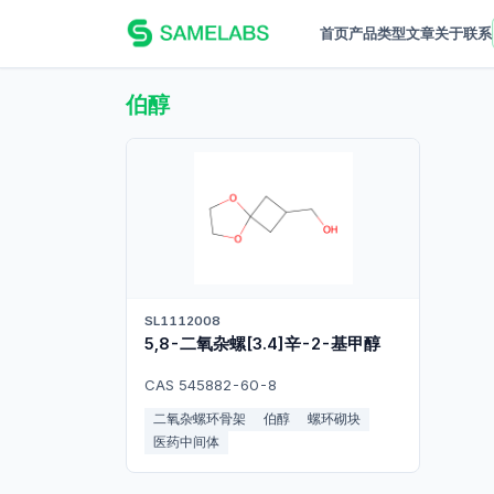
首页
产品
类型
文章
关于
联系
伯醇
SL1112008
5,8-二氧杂螺[3.4]辛-2-基甲醇
CAS 545882-60-8
二氧杂螺环骨架
伯醇
螺环砌块
医药中间体