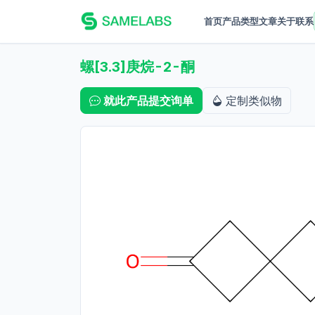
首页
产品
类型
文章
关于
联系
螺[3.3]庚烷-2-酮
就此产品提交询单
定制类似物