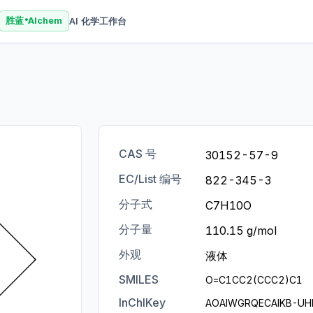
AI 化学工作台
胜蓝
AIchem
®
CAS 号
30152-57-9
EC/List 编号
822-345-3
分子式
C7H10O
分子量
110.15 g/mol
外观
液体
SMILES
O=C1CC2(CCC2)C1
InChIKey
AOAIWGRQECAIKB-UH