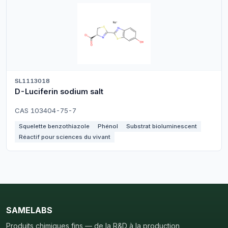
SL1113018
D-Luciferin sodium salt
CAS 103404-75-7
Squelette benzothiazole
Phénol
Substrat bioluminescent
Réactif pour sciences du vivant
SAMELABS
Produits chimiques fins — de la R&D à la production