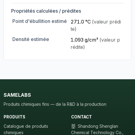
Propriétés calculées / prédites
Point d'ébullition estimé
271.0 °C
(valeur prédi
te)
Densité estimée
1.093 g/cm³
(valeur p
rédite)
SAMELABS
Produits chimiques fins — de la R&D à la production
PRODUITS
CONTACT
Catalogue de produits
Shandong Shenglan
chimiques
Chemical Technology Co.,