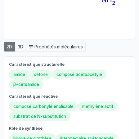
2D
3D
Propriétés moléculaires
Caractéristique structurelle
amide
cétone
composé acétoacétyle
β-cétoamide
Caractéristique réactive
composé carbonylé énolisable
méthylène actif
substrat de N-substitution
Rôle de synthèse
brique de synthèse
intermédiaire acétoacétyle