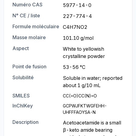
Numéro CAS
5977-14-0
N° CE / liste
227-774-4
Formule moléculaire
C4H7NO2
Masse molaire
101.10 g/mol
Aspect
White to yellowish 
crystalline powder
Point de fusion
53-56 °C
Solubilité
Soluble in water; reported 
about 1 g/10 mL
SMILES
CC(=O)CC(N)=O
InChIKey
GCPWJFKTWGFEHH-
UHFFFAOYSA-N
Description
Acetoacetamide is a small 
β-keto amide bearing 