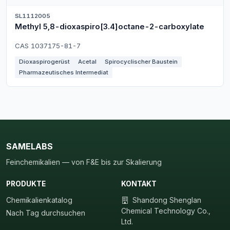
SL1112005
Methyl 5,8-dioxaspiro[3.4]octane-2-carboxylate
CAS 1037175-81-7
Dioxaspirogerüst
Acetal
Spirocyclischer Baustein
Pharmazeutisches Intermediat
SAMELABS
Feinchemikalien — von F&E bis zur Skalierung
PRODUKTE
KONTAKT
Chemikalienkatalog
Shandong Shenglan
Chemical Technology Co.,
Nach Tag durchsuchen
Ltd.