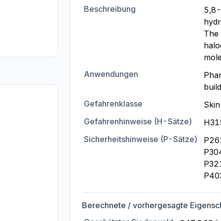
Beschreibung
5,8-
hydr
The 
halo
mole
Anwendungen
Phar
buil
Gefahrenklasse
Skin 
Gefahrenhinweise (H-Sätze)
H31
Sicherheitshinweise (P-Sätze)
P261
P30
P321
P40
Berechnete / vorhergesagte Eigensc