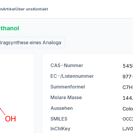
en
Artikel
Über uns
Kontakt
thanol
tragsynthese eines Analoga
CAS-Nummer
545
EC-/Listennummer
977
Summenformel
C7H
Molare Masse
144.
Aussehen
Color
SMILES
OCC
InChIKey
LJV