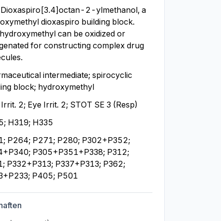
Dioxaspiro[3.4]octan-2-ylmethanol, a 
oxymethyl dioxaspiro building block. 
hydroxymethyl can be oxidized or 
genated for constructing complex drug 
cules.
maceutical intermediate; spirocyclic 
ding block; hydroxymethyl
Irrit. 2; Eye Irrit. 2; STOT SE 3 (Resp)
5; H319; H335
; P264; P271; P280; P302+P352; 
4+P340; P305+P351+P338; P312; 
; P332+P313; P337+P313; P362; 
3+P233; P405; P501
haften