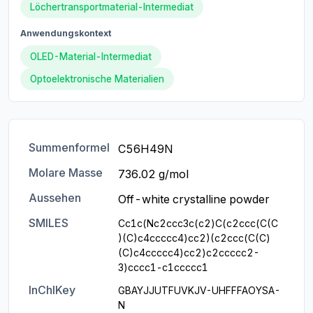
Löchertransportmaterial-Intermediat
Anwendungskontext
OLED-Material-Intermediat
Optoelektronische Materialien
Summenformel
C56H49N
Molare Masse
736.02 g/mol
Aussehen
Off-white crystalline powder
SMILES
Cc1c(Nc2ccc3c(c2)C(c2ccc(C(C
)(C)c4ccccc4)cc2)(c2ccc(C(C)
(C)c4ccccc4)cc2)c2ccccc2-
3)cccc1-c1ccccc1
InChIKey
GBAYJJUTFUVKJV-UHFFFAOYSA-
N