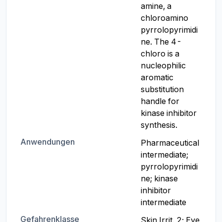
amine, a 
chloroamino 
pyrrolopyrimidi
ne. The 4-
chloro is a 
nucleophilic 
aromatic 
substitution 
handle for 
kinase inhibitor 
synthesis.
Anwendungen
Pharmaceutical 
intermediate; 
pyrrolopyrimidi
ne; kinase 
inhibitor 
intermediate
Gefahrenklasse
Skin Irrit. 2; Eye 