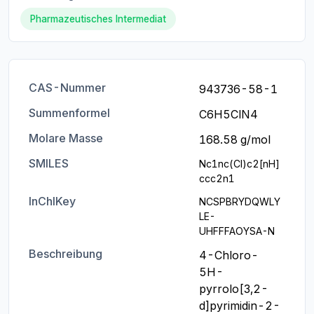
Pharmazeutisches Intermediat
CAS-Nummer
943736-58-1
Summenformel
C6H5ClN4
Molare Masse
168.58 g/mol
SMILES
Nc1nc(Cl)c2[nH]
ccc2n1
InChIKey
NCSPBRYDQWLY
LE-
UHFFFAOYSA-N
Beschreibung
4-Chloro-
5H-
pyrrolo[3,2-
d]pyrimidin-2-