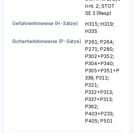
Irrit. 2; STOT 
SE 3 (Resp)
Gefahrenhinweise (H-Sätze)
H315; H319; 
H335
Sicherheitshinweise (P-Sätze)
P261; P264; 
P271; P280; 
P302+P352; 
P304+P340; 
P305+P351+P
338; P312; 
P321; 
P332+P313; 
P337+P313; 
P362; 
P403+P233; 
P405; P501