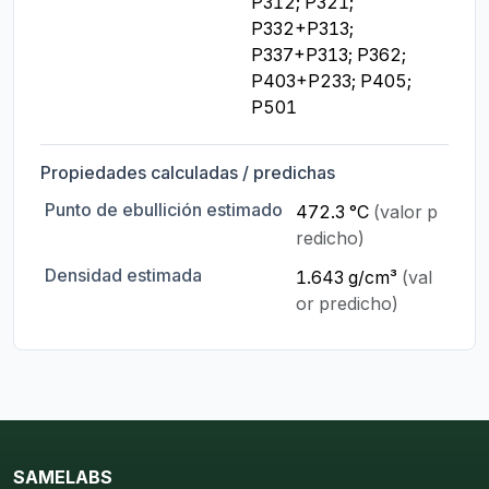
P312; P321; 
P332+P313; 
P337+P313; P362; 
P403+P233; P405; 
P501
Propiedades calculadas / predichas
Punto de ebullición estimado
472.3 °C
(valor p
redicho)
Densidad estimada
1.643 g/cm³
(val
or predicho)
SAMELABS