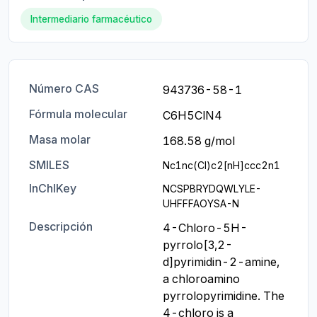
Intermediario farmacéutico
Número CAS
943736-58-1
Fórmula molecular
C6H5ClN4
Masa molar
168.58 g/mol
SMILES
Nc1nc(Cl)c2[nH]ccc2n1
InChIKey
NCSPBRYDQWLYLE-
UHFFFAOYSA-N
Descripción
4-Chloro-5H-
pyrrolo[3,2-
d]pyrimidin-2-amine, 
a chloroamino 
pyrrolopyrimidine. The 
4-chloro is a 