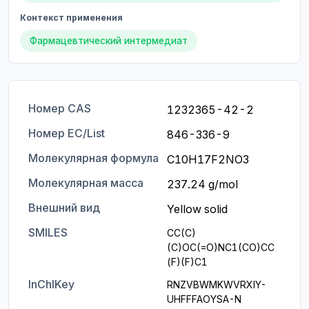
Контекст применения
Фармацевтический интермедиат
Номер CAS
1232365-42-2
Номер EC/List
846-336-9
Молекулярная формула
C10H17F2NO3
Молекулярная масса
237.24 g/mol
Внешний вид
Yellow solid
SMILES
CC(C)
(C)OC(=O)NC1(CO)CC
(F)(F)C1
InChIKey
RNZVBWMKWVRXIY-
UHFFFAOYSA-N