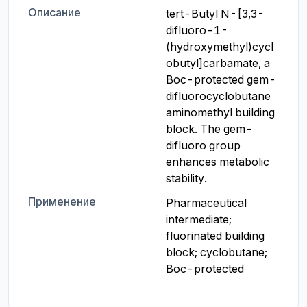
Описание
tert-Butyl N-[3,3-
difluoro-1-
(hydroxymethyl)cycl
obutyl]carbamate, a 
Boc-protected gem-
difluorocyclobutane 
aminomethyl building 
block. The gem-
difluoro group 
enhances metabolic 
stability.
Применение
Pharmaceutical 
intermediate; 
fluorinated building 
block; cyclobutane; 
Boc-protected