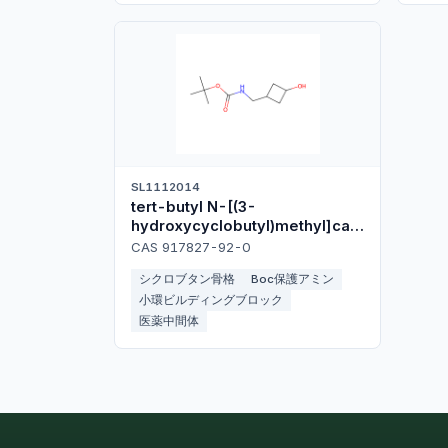
SL1112014
tert-butyl N-[(3-
hydroxycyclobutyl)methyl]car
bamate
CAS 917827-92-0
シクロブタン骨格
Boc保護アミン
小環ビルディングブロック
医薬中間体