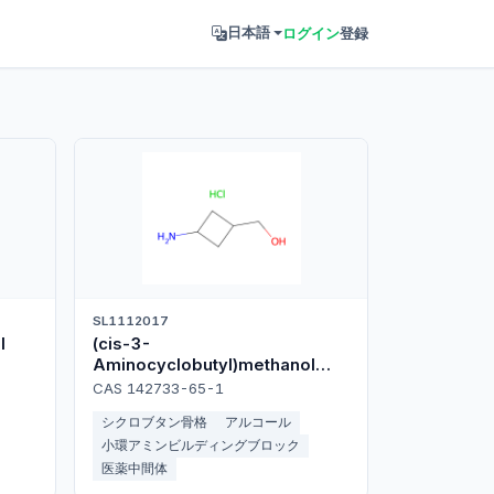
ログイン
登録
日本語
SL1112017
l
(cis-3-
Aminocyclobutyl)methanol
hydrochloride
CAS 142733-65-1
シクロブタン骨格
アルコール
小環アミンビルディングブロック
医薬中間体