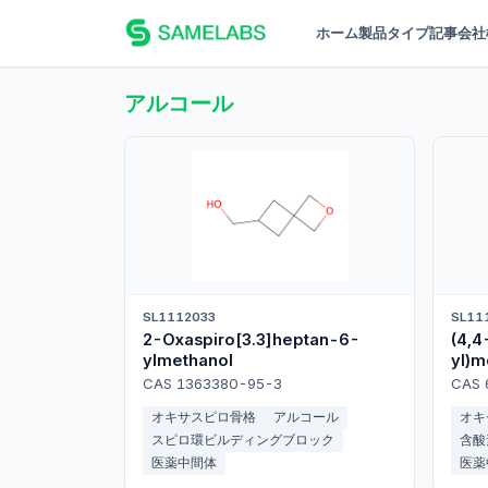
ホーム
製品
タイプ
記事
会社
アルコール
SL1112033
SL11
2-Oxaspiro[3.3]heptan-6-
(4,4
ylmethanol
yl)m
CAS 1363380-95-3
CAS 
オキサスピロ骨格
アルコール
オキ
スピロ環ビルディングブロック
含酸
医薬中間体
医薬