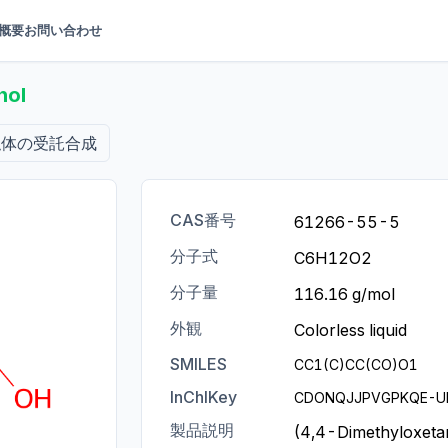
概要
お問い合わせ
nol
似体の受託合成
CAS番号
61266-55-5
分子式
C6H12O2
分子量
116.16 g/mol
外観
Colorless liquid
SMILES
CC1(C)CC(CO)O1
InChIKey
CDONQJJPVGPKQE-U
製品説明
(4,4-Dimethyloxeta