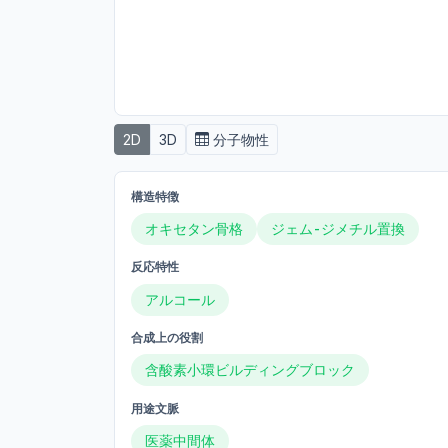
2D
3D
分子物性
構造特徴
オキセタン骨格
ジェム-ジメチル置換
反応特性
アルコール
合成上の役割
含酸素小環ビルディングブロック
用途文脈
医薬中間体