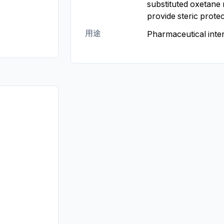
substituted oxetane
provide steric protect
用途
Pharmaceutical inte