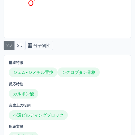
2D
3D
分子物性
構造特徴
ジェム-ジメチル置換
シクロブタン骨格
反応特性
カルボン酸
合成上の役割
小環ビルディングブロック
用途文脈