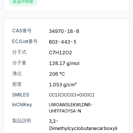
医薬中間体
CAS番号
34970-18-8
EC/List番号
803-443-5
分子式
C7H12O2
分子量
128.17 g/mol
沸点
206 °C
密度
1.053 g/cm³
SMILES
CC1(C)CC(C(=O)O)C1
InChIKey
UWOAWSLEKWLDNR-
UHFFFAOYSA-N
製品説明
3,3-
Dimethylcyclobutanecarboxyli