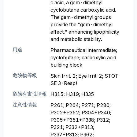
c acid, a gem-dimethyl 
cyclobutane carboxylic acid. 
The gem-dimethyl groups 
provide the "gem-dimethyl 
effect," enhancing lipophilicity 
and metabolic stability.
用途
Pharmaceutical intermediate; 
cyclobutane; carboxylic acid 
building block
危険物等級
Skin Irrit. 2; Eye Irrit. 2; STOT 
SE 3 (Resp)
危険有害性情報
H315; H319; H335
注意性情報
P261; P264; P271; P280; 
P302+P352; P304+P340; 
P305+P351+P338; P312; 
P321; P332+P313; 
P337+P313; P362; 