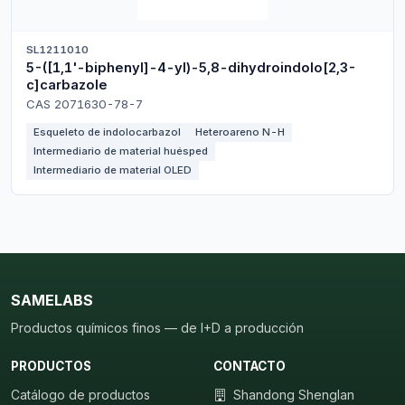
SL1211010
5-([1,1'-biphenyl]-4-yl)-5,8-dihydroindolo[2,3-
c]carbazole
CAS 2071630-78-7
Esqueleto de indolocarbazol
Heteroareno N-H
Intermediario de material huésped
Intermediario de material OLED
SAMELABS
Productos químicos finos — de I+D a producción
PRODUCTOS
CONTACTO
Catálogo de productos
Shandong Shenglan