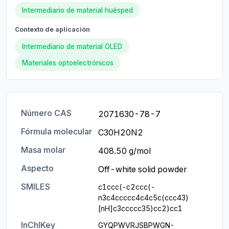
Intermediario de material huésped
Contexto de aplicación
Intermediario de material OLED
Materiales optoelectrónicos
Número CAS
2071630-78-7
Fórmula molecular
C30H20N2
Masa molar
408.50 g/mol
Aspecto
Off-white solid powder
SMILES
c1ccc(-c2ccc(-
n3c4ccccc4c4c5c(ccc43)
[nH]c3ccccc35)cc2)cc1
InChIKey
GYQPWVRJSBPWGN-