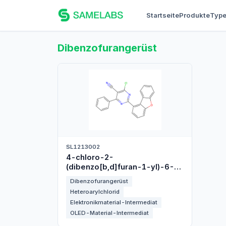
Startseite
Produkte
Typ
Dibenzofurangerüst
SL1213002
4-chloro-2-
(dibenzo[b,d]furan-1-yl)-6-
phenylpyrimidine-5-
Dibenzofurangerüst
carbonitrile
Heteroarylchlorid
Elektronikmaterial-Intermediat
OLED-Material-Intermediat