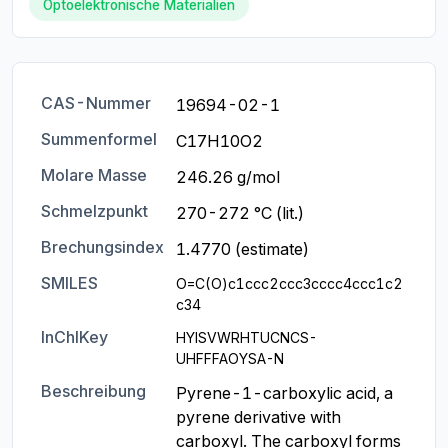
Optoelektronische Materialien
CAS-Nummer
19694-02-1
Summenformel
C17H10O2
Molare Masse
246.26 g/mol
Schmelzpunkt
270-272 °C (lit.)
Brechungsindex
1.4770 (estimate)
SMILES
O=C(O)c1ccc2ccc3cccc4ccc1c2
c34
InChIKey
HYISVWRHTUCNCS-
UHFFFAOYSA-N
Beschreibung
Pyrene-1-carboxylic acid, a 
pyrene derivative with 
carboxyl. The carboxyl forms 