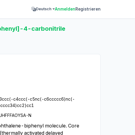
Anmelden
Registrieren
Deutsch
henyl]-4-carbonitrile
3ccc(-c4ccc(-c5nc(-c6ccccc6)nc(-
ccccc34)cc2)cc1
UHFFFAOYSA-N
phthalene-biphenyl molecule. Core 
thermally activated delayed 