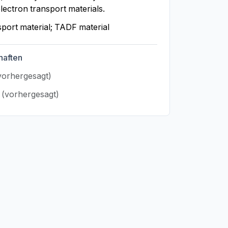
lectron transport materials.
port material; TADF material
haften
vorhergesagt)
³
(vorhergesagt)