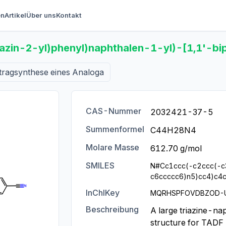
en
Artikel
Über uns
Kontakt
azin-2-yl)phenyl)naphthalen-1-yl)-[1,1'-bip
tragsynthese eines Analoga
CAS-Nummer
2032421-37-5
Summenformel
C44H28N4
Molare Masse
612.70 g/mol
SMILES
N#Cc1ccc(-c2ccc(-c
c6ccccc6)n5)cc4)c4
InChIKey
MQRHSPFOVDBZOD-
Beschreibung
A large triazine-na
structure for TADF (