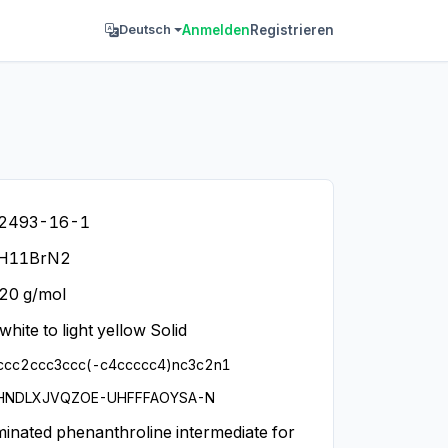
Anmelden
Registrieren
Deutsch
2493-16-1
H11BrN2
20 g/mol
white to light yellow Solid
ccc2ccc3ccc(-c4ccccc4)nc3c2n1
HNDLXJVQZOE-UHFFFAOYSA-N
inated phenanthroline intermediate for 