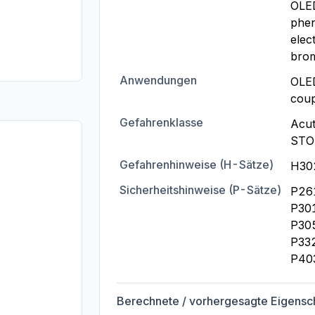
OLED
phen
elect
brom
Anwendungen
OLED
coup
Gefahrenklasse
Acute
STOT
Gefahrenhinweise (H-Sätze)
H30
Sicherheitshinweise (P-Sätze)
P261
P30
P305
P332
P40
Berechnete / vorhergesagte Eigensc