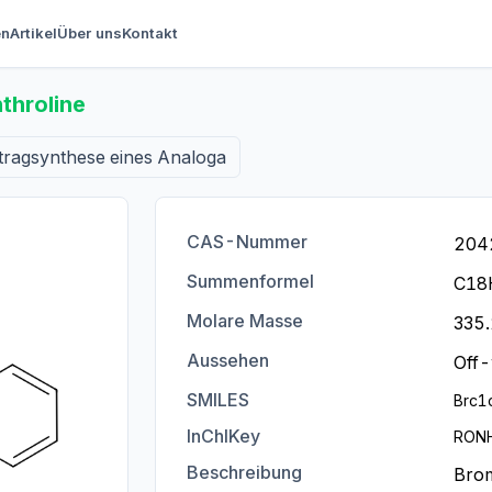
en
Artikel
Über uns
Kontakt
hroline
tragsynthese eines Analoga
CAS-Nummer
204
Summenformel
C18
Molare Masse
335.
Aussehen
Off-
SMILES
Brc1
InChIKey
RON
Beschreibung
Brom