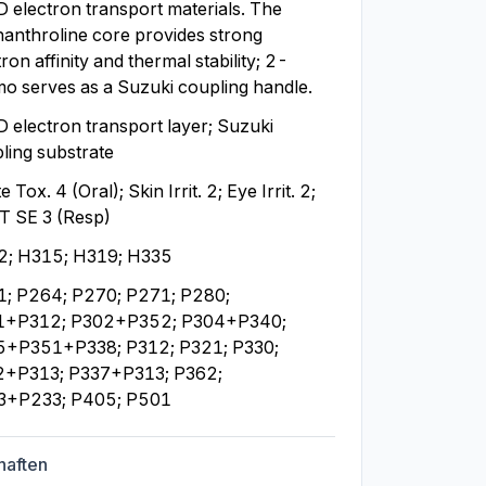
 electron transport materials. The 
anthroline core provides strong 
ron affinity and thermal stability; 2-
o serves as a Suzuki coupling handle.
 electron transport layer; Suzuki 
ling substrate
 Tox. 4 (Oral); Skin Irrit. 2; Eye Irrit. 2; 
 SE 3 (Resp)
2; H315; H319; H335
; P264; P270; P271; P280; 
1+P312; P302+P352; P304+P340; 
+P351+P338; P312; P321; P330; 
+P313; P337+P313; P362; 
3+P233; P405; P501
haften