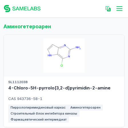
Аминогетероарен
SL1112038
4-Chloro-5H-pyrrolo[3,2-d]pyrimidin-2-amine
CAS 943736-58-1
Пирролопиримидиновый каркас
Аминогетероарен
Строительный блок ингибитора киназы
Фармацевтический интермедиат