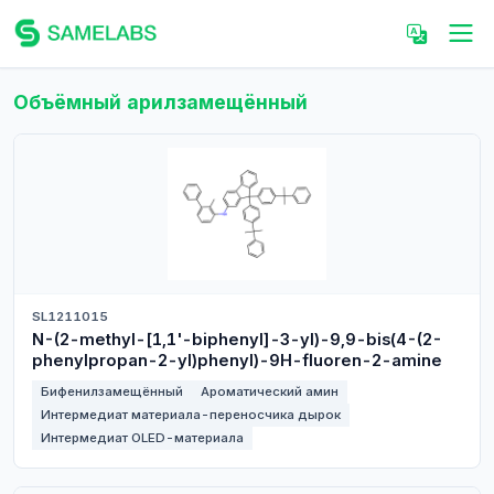
Объёмный арилзамещённый
SL1211015
N-(2-methyl-[1,1'-biphenyl]-3-yl)-9,9-bis(4-(2-
phenylpropan-2-yl)phenyl)-9H-fluoren-2-amine
Бифенилзамещённый
Ароматический амин
Интермедиат материала-переносчика дырок
Интермедиат OLED-материала