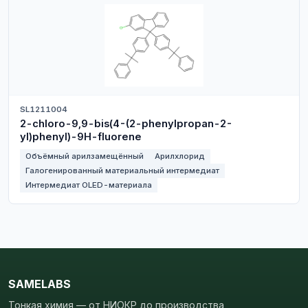
SL1211004
2-chloro-9,9-bis(4-(2-phenylpropan-2-
yl)phenyl)-9H-fluorene
Объёмный арилзамещённый
Арилхлорид
Галогенированный материальный интермедиат
Интермедиат OLED-материала
SAMELABS
Тонкая химия — от НИОКР до производства