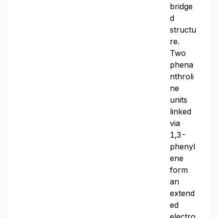
bridge
d 
structu
re. 
Two 
phena
nthroli
ne 
units 
linked 
via 
1,3-
phenyl
ene 
form 
an 
extend
ed 
electro