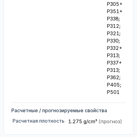
P305+
P351+
P338; 
P312; 
P321; 
P330; 
P332+
P313; 
P337+
P313; 
P362; 
P405; 
P501
Расчетные / прогнозируемые свойства
Расчетная плотность
1.275 g/cm³
(прогноз)