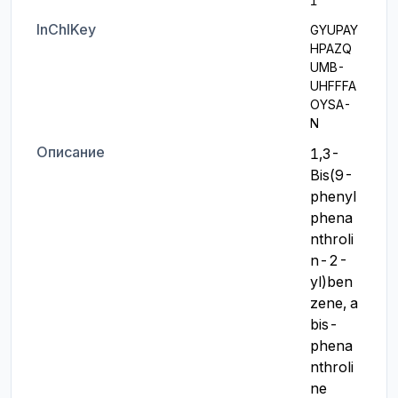
1
InChIKey
GYUPAY
HPAZQ
UMB-
UHFFFA
OYSA-
N
Описание
1,3-
Bis(9-
phenyl
phena
nthroli
n-2-
yl)ben
zene, a 
bis-
phena
nthroli
ne 