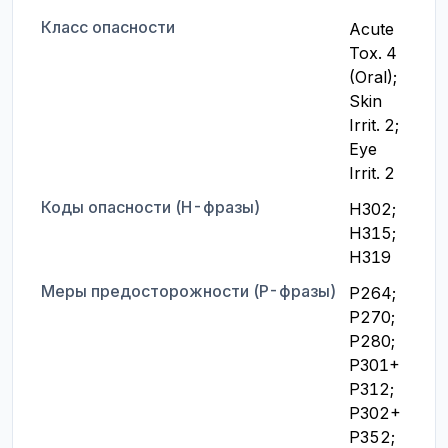
Класс опасности
Acute 
Tox. 4 
(Oral); 
Skin 
Irrit. 2; 
Eye 
Irrit. 2
Коды опасности (H-фразы)
H302; 
H315; 
H319
Меры предосторожности (P-фразы)
P264; 
P270; 
P280; 
P301+
P312; 
P302+
P352; 