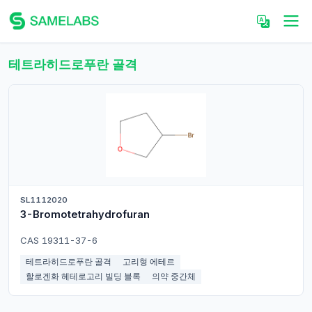
테트라히드로푸란 골격
SL1112020
3-Bromotetrahydrofuran
CAS 19311-37-6
테트라히드로푸란 골격
고리형 에테르
할로겐화 헤테로고리 빌딩 블록
의약 중간체