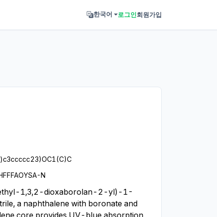
로그인
회원가입
한국어
)c3ccccc23)OC1(C)C
HFFFAOYSA-N
ethyl-1,3,2-dioxaborolan-2-yl)-1-
ile, a naphthalene with boronate and 
ene core provides UV-blue absorption 