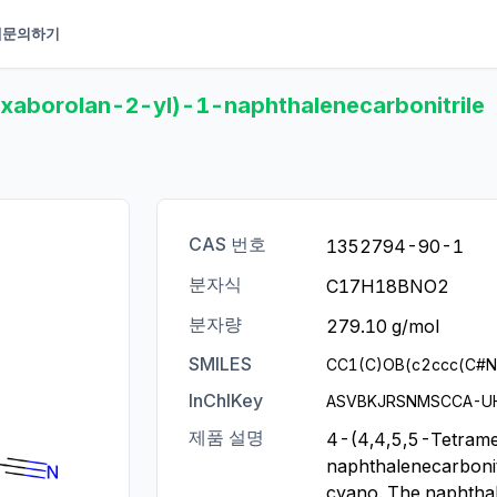
개
문의하기
oxaborolan-2-yl)-1-naphthalenecarbonitrile
CAS 번호
1352794-90-1
분자식
C17H18BNO2
분자량
279.10 g/mol
SMILES
CC1(C)OB(c2ccc(C#N
InChIKey
ASVBKJRSNMSCCA-U
제품 설명
4-(4,4,5,5-Tetram
naphthalenecarbonitr
cyano. The naphthal