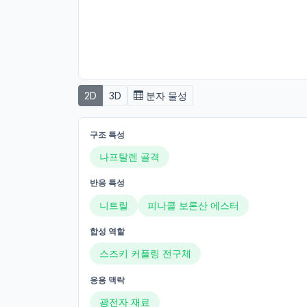
2D
3D
분자 물성
구조 특성
나프탈렌 골격
반응 특성
니트릴
피나콜 보론산 에스터
합성 역할
스즈키 커플링 전구체
응용 맥락
광전자 재료