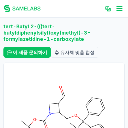
tert-Butyl 2-(((tert-
butyldiphenylsilyl)oxy)methyl)-3-
formylazetidine-1-carboxylate
이 제품 문의하기
유사체 맞춤 합성