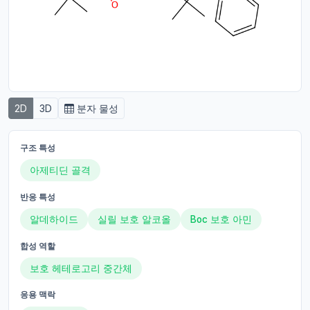
2D
3D
분자 물성
구조 특성
아제티딘 골격
반응 특성
알데하이드
실릴 보호 알코올
Boc 보호 아민
합성 역할
보호 헤테로고리 중간체
응용 맥락