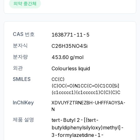
의약 중간체
CAS 번호
1638771-11-5
분자식
C26H35NO4Si
분자량
453.60 g/mol
외관
Colourless liquid
SMILES
CC(C)
(C)OC(=O)N1CC(C=O)C1CO[Si]
(c1ccccc1)(c1ccccc1)C(C)(C)C
InChIKey
XDVUYFZTRNEZBH-UHFFFAOYSA-
N
제품 설명
tert-Butyl 2-[(tert-
butyldiphenylsilyloxy)methyl]-
3-formylazetidine-1-