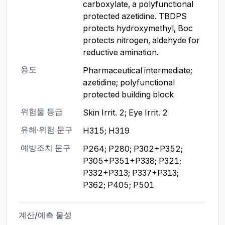
carboxylate, a polyfunctional 
protected azetidine. TBDPS 
protects hydroxymethyl, Boc 
protects nitrogen, aldehyde for 
reductive amination.
용도
Pharmaceutical intermediate; 
azetidine; polyfunctional 
protected building block
위험물 등급
Skin Irrit. 2; Eye Irrit. 2
유해·위험 문구
H315; H319
예방조치 문구
P264; P280; P302+P352; 
P305+P351+P338; P321; 
P332+P313; P337+P313; 
P362; P405; P501
계산/예측 물성