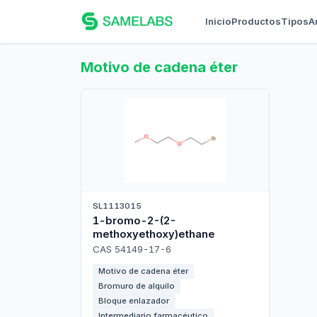
Inicio
Productos
Tipos
A
Motivo de cadena éter
SL1113015
1-bromo-2-(2-
methoxyethoxy)ethane
CAS 54149-17-6
Motivo de cadena éter
Bromuro de alquilo
Bloque enlazador
Intermediario farmacéutico