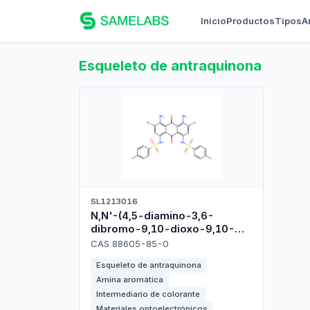
Inicio
Productos
Tipos
A
Esqueleto de antraquinona
SL1213016
N,N'-(4,5-diamino-3,6-
dibromo-9,10-dioxo-9,10-
dihydroanthracene-1,8-
CAS 88605-85-0
diyl)bis(4-
Esqueleto de antraquinona
methylbenzenesulfonamide)
Amina aromática
Intermediario de colorante
Materiales optoelectrónicos