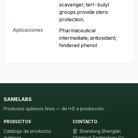
scavenger; tert-butyl 
groups provide steric 
protection.
Aplicaciones
Pharmaceutical 
intermediate; antioxidant; 
hindered phenol
SAMELABS
Productos químicos finos — de I+D a producción
PRODUCTOS
CONTACTO
Catálogo de productos
Shandong Shenglan
químicos
Chemical Technology Co.,