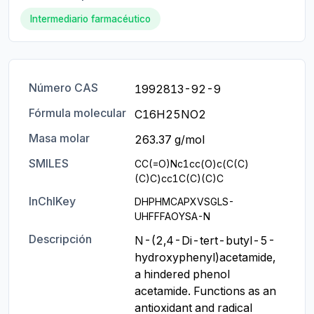
Intermediario farmacéutico
Número CAS
1992813-92-9
Fórmula molecular
C16H25NO2
Masa molar
263.37 g/mol
SMILES
CC(=O)Nc1cc(O)c(C(C)
(C)C)cc1C(C)(C)C
InChIKey
DHPHMCAPXVSGLS-
UHFFFAOYSA-N
Descripción
N-(2,4-Di-tert-butyl-5-
hydroxyphenyl)acetamide, 
a hindered phenol 
acetamide. Functions as an 
antioxidant and radical 